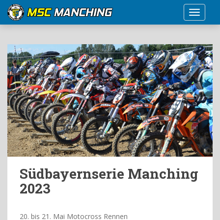
S
TOGGLE
k
i
p
t
o
m
a
i
n
c
o
n
t
e
Südbayernserie Manching
n
2023
t
20. bis 21. Mai Motocross Rennen