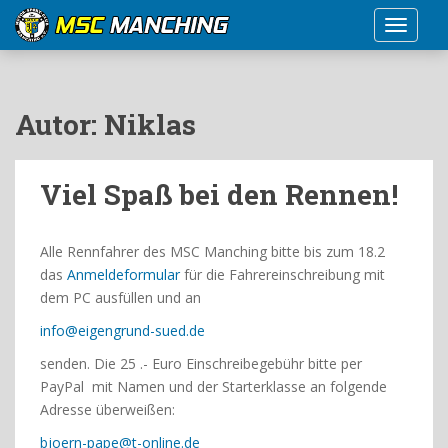
S
TOGGLE
k
i
p
t
Autor:
Niklas
o
m
a
Viel Spaß bei den Rennen!
i
n
c
Alle Rennfahrer des MSC Manching bitte bis zum 18.2
o
das
Anmeldeformular
für die Fahrereinschreibung mit
n
dem PC ausfüllen und an
t
info@eigengrund-sued.de
e
n
senden. Die 25 .- Euro Einschreibegebühr bitte per
t
PayPal mit Namen und der Starterklasse an folgende
Adresse überweißen:
bjoern-pape@t-online.de