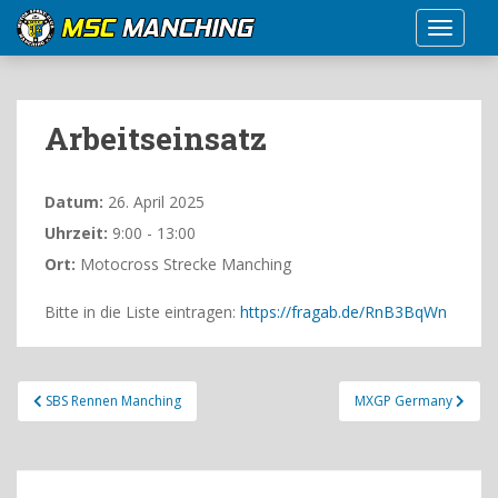
S
TOGGLE
k
i
p
t
Arbeitseinsatz
o
m
a
Datum:
26. April 2025
i
Uhrzeit:
9:00 - 13:00
n
Ort:
Motocross Strecke Manching
c
o
Bitte in die Liste eintragen:
https://fragab.de/RnB3BqWn
n
t
e
Beitragsnavigation
n
SBS Rennen Manching
MXGP Germany
t