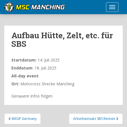
S
TOGGLE
k
i
p
t
Aufbau Hütte, Zelt, etc. für
o
SBS
m
a
i
Startdatum:
14. Juli 2025
n
Enddatum:
18. Juli 2025
c
o
All-day event
n
Ort:
Motocross Strecke Manching
t
e
Genauere Infos folgen
n
t
Beitragsnavigation
MXGP Germany
Arbeitseinsatz SBS Rennen