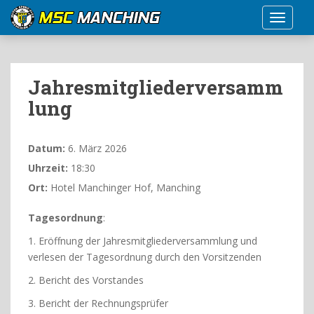
S
TOGGLE
k
i
p
t
Jahresmitgliederversamm
o
lung
m
a
i
Datum:
6. März 2026
n
Uhrzeit:
18:30
c
o
Ort:
Hotel Manchinger Hof, Manching
n
t
Tagesordnung
:
e
1. Eröffnung der Jahresmitgliederversammlung und
n
verlesen der Tagesordnung durch den Vorsitzenden
t
2. Bericht des Vorstandes
3. Bericht der Rechnungsprüfer