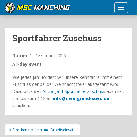
S
TOGGLE
k
i
p
t
Sportfahrer Zuschuss
o
m
a
Datum:
1. Dezember 2025
i
All-day event
n
c
Wie jedes Jahr fördern wir unsere Rennfahrer mit einem
o
Zuschuss der bei der Weihnachtsfeier ausgezahlt wird.
n
Dazu bitte den
Antrag auf Sportfahrerzuschuss
ausfüllen
t
und bis zum 1.12 an
info@meingrund-sued.de
e
schicken.
n
t
Beitragsnavigation
Streckenarbeiten und Arbeitseinsatz